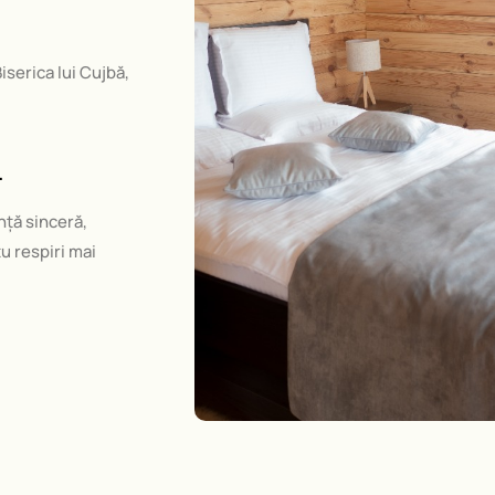
iserica lui Cujbă,
.
nță sinceră,
tu respiri mai