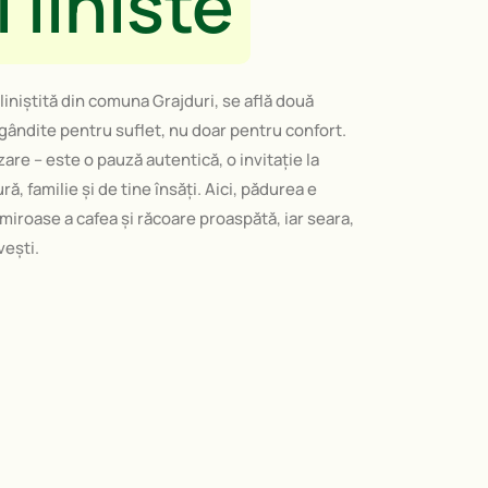
 liniste
 liniștită din comuna Grajduri, se află două
 gândite pentru suflet, nu doar pentru confort.
are – este o pauză autentică, o invitație la
ă, familie și de tine însăți. Aici, pădurea e
 miroase a cafea și răcoare proaspătă, iar seara,
vești.