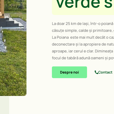
verde si
La doar 25 km de Iași, într-o poiană
căsuțe simple, calde și primitoare,
La Poiana este mai mult decât o caz
deconectare și la apropiere de natur
aproape, iar cerul e clar. Dimineața
focul de tabără adună oameni și po
Despre noi
Contact