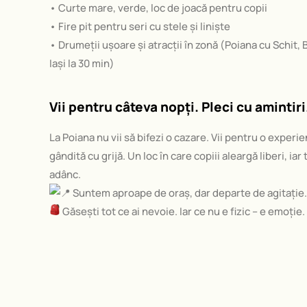
• Curte mare, verde, loc de joacă pentru copii
• Fire pit pentru seri cu stele și liniște
• Drumeții ușoare și atracții în zonă (Poiana cu Schit, B
Iași la 30 min)
Vii pentru câteva nopți. Pleci cu amintiri
La Poiana nu vii să bifezi o cazare. Vii pentru o experie
gândită cu grijă. Un loc în care copiii aleargă liberi, iar 
adânc.
Suntem aproape de oraș, dar departe de agitație.
Găsești tot ce ai nevoie. Iar ce nu e fizic – e emoție.